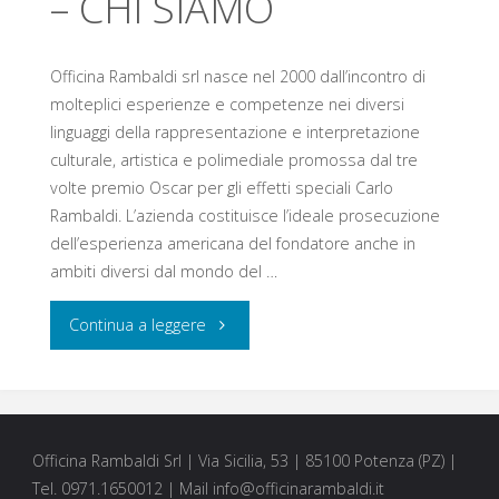
– CHI SIAMO
Officina Rambaldi srl nasce nel 2000 dall’incontro di
molteplici esperienze e competenze nei diversi
linguaggi della rappresentazione e interpretazione
culturale, artistica e polimediale promossa dal tre
volte premio Oscar per gli effetti speciali Carlo
Rambaldi. L’azienda costituisce l’ideale prosecuzione
dell’esperienza americana del fondatore anche in
ambiti diversi dal mondo del …
Continua a leggere
Officina Rambaldi Srl | Via Sicilia, 53 | 85100 Potenza (PZ) |
Tel. 0971.1650012 | Mail info@officinarambaldi.it